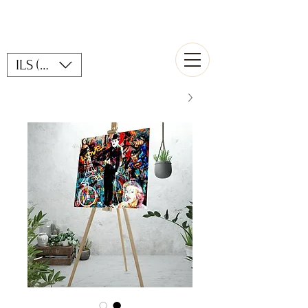
ILS (₪)