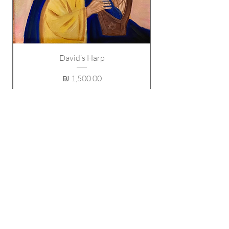
#judaicart #Aquarelle #Thora
#FemmesInspirantes #Peinture
#Inspiration #Tableau#jerusalem
David’s Harp
מחיר