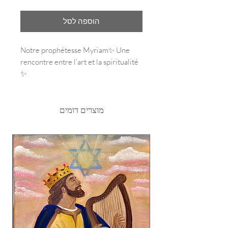
הוספה לסל
Notre prophétesse Myriam✨ Une
rencontre entre l’art et la spiritualité
✨
Voici mon dernier tableau, inspiré par
Myriam, la prophétesse, chantant
avec son tambourin comme le raconte
מוצרים דומים
la Thora. 🎶💫 Ce moment sacré où la
joie et la musique s’élèvent en
harmonie, un hommage vibrant à la
force féminine et à la liberté
d’expression spirituelle. 🌿
L’aquarelle capture cette danse
subtile entre le mouvement et la
lumière, la mélodie de la foi qui
traverse le temps. 🌸
#Myriam #judaica #judaicaartist