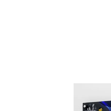
About Us
Contact
Port